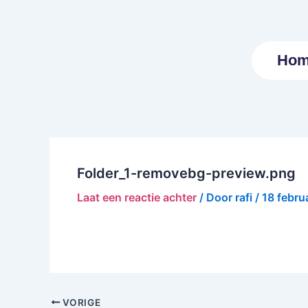
Ga
naar
de
Ho
inhoud
Folder_1-removebg-preview.png
Laat een reactie achter
/ Door
rafi
/
18 febru
VORIGE