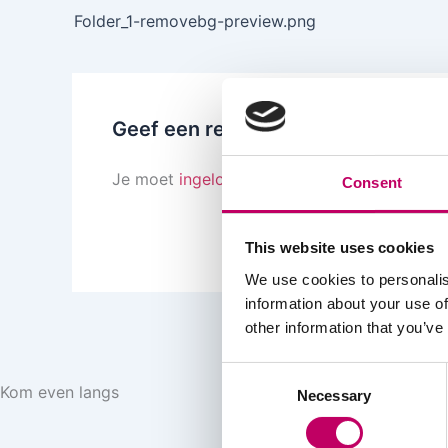
Folder_1-removebg-preview.png
Geef een reactie
Je moet
ingelogd zijn op
om een reactie te 
Consent
This website uses cookies
We use cookies to personalis
information about your use of
other information that you’ve
Consent
Kom even langs
Necessary
Selection