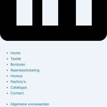
Home
Textiel
Borduren
Raambestickering
Horeca
Pasfoto's
Catalogus
Contact
Algemene voorwaarden